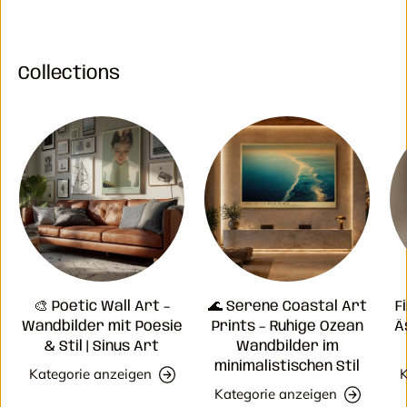
Collections
🎨 Poetic Wall Art –
🌊 Serene Coastal Art
F
Wandbilder mit Poesie
Prints – Ruhige Ozean
Ä
& Stil | Sinus Art
Wandbilder im
minimalistischen Stil
Kategorie anzeigen
K
Kategorie anzeigen