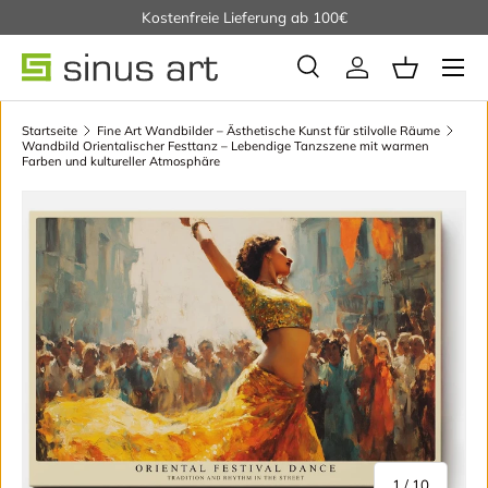
Kostenfreie Lieferung ab 100€
Direkt zum Inhalt
Suche
Einloggen
Einkaufsko
Suchen
Startseite
Fine Art Wandbilder – Ästhetische Kunst für stilvolle Räume
Wandbild Orientalischer Festtanz – Lebendige Tanzszene mit warmen
Farben und kultureller Atmosphäre
Zu Produktinformationen springen
von
1
/
10