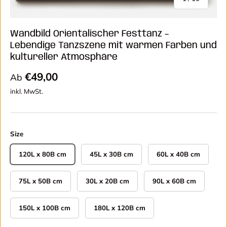
Wandbild Orientalischer Festtanz –
Lebendige Tanzszene mit warmen Farben und
kultureller Atmosphäre
Normaler Preis
€49,00
Ab
inkl. MwSt.
Size
120L x 80B cm
45L x 30B cm
60L x 40B cm
75L x 50B cm
30L x 20B cm
90L x 60B cm
150L x 100B cm
180L x 120B cm