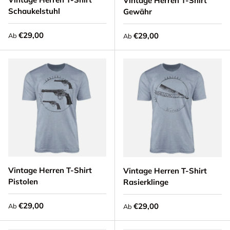
Vintage Herren T-Shirt
Schaukelstuhl
Gewähr
Normaler Preis
€29,00
Normaler Preis
€29,00
Ab
Ab
Vintage Herren T-Shirt
Vintage Herren T-Shirt
Pistolen
Rasierklinge
Normaler Preis
€29,00
Normaler Preis
€29,00
Ab
Ab