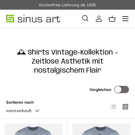
30 Rückgaberecht - Kostenfreie Lieferung ab 100€
Direkt zum Inhalt
Suche
Einloggen
Einkaufsko
Suchen
🕰️ Shirts Vintage-Kollektion –
Zeitlose Ästhetik mit
nostalgischem Flair
Vergleichen
Sortieren nach
Produktliste
Produk
meistverkauft