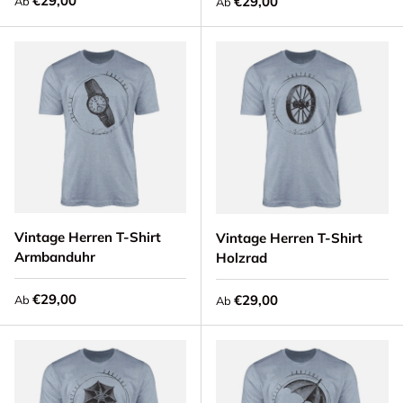
€29,00
Normaler Preis
€29,00
Ab
Ab
Vintage Herren T-Shirt
Vintage Herren T-Shirt
Armbanduhr
Holzrad
Normaler Preis
€29,00
Normaler Preis
€29,00
Ab
Ab