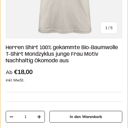
von
1
/
5
Herren Shirt 100% gekämmte Bio-Baumwolle
T-Shirt Mondzyklus junge Frau Motiv
Nachhaltig Ökomode aus
Normaler Preis
€18,00
Ab
inkl. MwSt.
Anzahl
In den Warenkorb
Menge verringern
Menge erhöhen