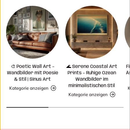
🎨 Poetic Wall Art –
🌊 Serene Coastal Art
F
Wandbilder mit Poesie
Prints – Ruhige Ozean
Ä
& Stil | Sinus Art
Wandbilder im
minimalistischen Stil
Kategorie anzeigen
K
Kategorie anzeigen