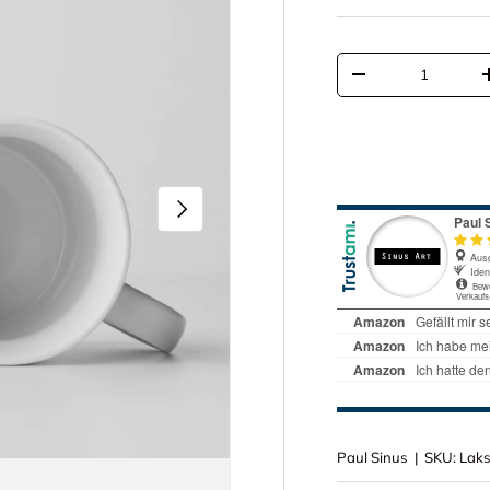
Anzahl
Menge verringern
Nächste
Paul Sinus
|
SKU:
Lak