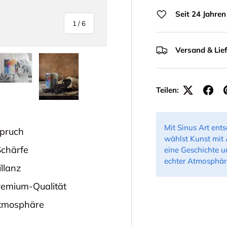
Seit 24 Jahren
von
1
/
6
Versand & Lie
n
ieansicht laden
ld 5 in Galerieansicht laden
Bild 6 in Galerieansicht laden
Teilen:
Mit Sinus Art ent
spruch
wählst Kunst mit 
Schärfe
eine Geschichte u
echter Atmosphär
llanz
Premium-Qualität
 Atmosphäre