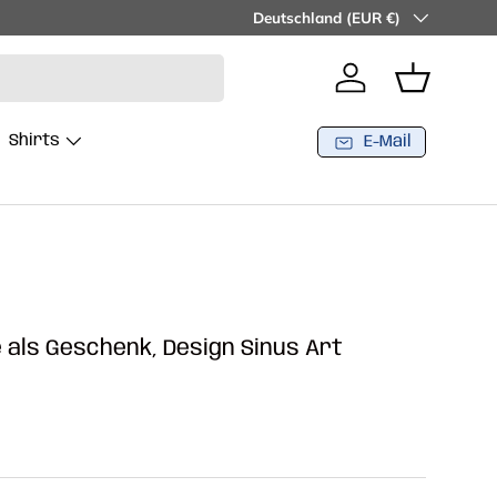
30 Rückgaberecht - Kostenfreie Lie
Land/Region
Deutschland (EUR €)
Einloggen
Einkaufsko
Shirts
E-Mail
 als Geschenk, Design Sinus Art
Preis