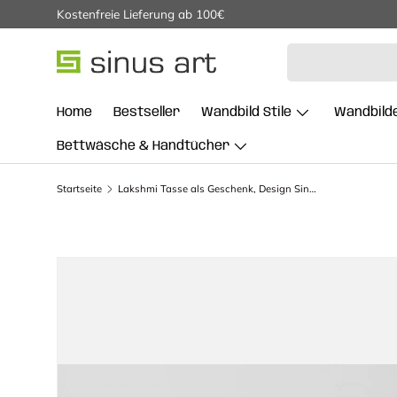
Kostenfreie Lieferung ab 100€
Direkt zum Inhalt
Suchen
Home
Bestseller
Wandbild Stile
Wandbild
Bettwäsche & Handtücher
Startseite
Lakshmi Tasse als Geschenk, Design Sinus Art
Zu Produktinformationen springen