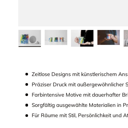
Bild 1 in Galerieansicht laden
Bild 2 in Galerieansicht laden
Bild 3 in Galerieansicht lade
Bild 4 in Galer
Bi
Zeitlose Designs mit künstlerischem An
Präziser Druck mit außergewöhnlicher 
Farbintensive Motive mit dauerhafter Bri
Sorgfältig ausgewählte Materialien in 
Für Räume mit Stil, Persönlichkeit und